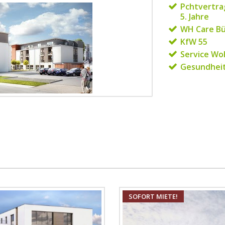
Pchtvertrag
5. Jahre
WH Care B
KfW 55
Service W
Gesundhei
SOFORT MIETE!