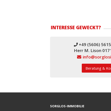
INTERESSE GEWECKT?
+49 (5606) 5615

Herr M. Lison 01
info@sorglos

Beratung & Ko
SORGLOS-IMMOBILIE