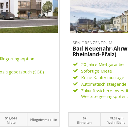
SENIORENZENTRUM
Bad Neuenahr-Ahrwe
Rheinland-Pfalz)
erlängerungsoption
20 Jahre Mietgarantie
Sofortige Miete
Sozialgesetzbuch (SGB)
Keine Käufercourtage
Automatisch steigende 
Zukunftssichere Investi
Wertsteigerungspotenzi
512,04 €
67
48,55 qm
Pflegeimmobilie
Miete
Einheiten
Wohnfläche