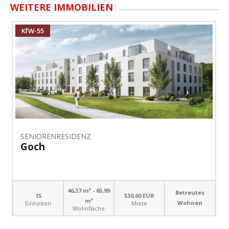
WEITERE IMMOBILIEN
KfW-55
SENIORENRESIDENZ
Goch
46,37 m² - 65,99
Betreutes
15
530,60 EUR
m²
Wohnen
Einheiten
Miete
Wohnfläche