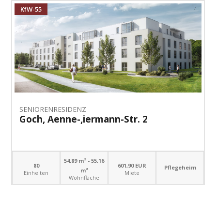
KfW-55
SENIORENRESIDENZ
Goch, Aenne-,iermann-Str. 2
54,89 m² - 55,16
80
601,90 EUR
Pflegeheim
m²
Einheiten
Miete
Wohnfläche