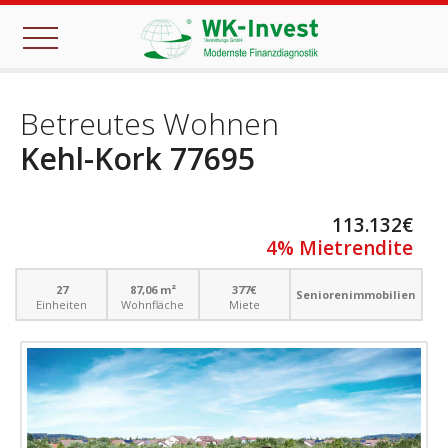
CLOSE
Betreutes Wohnen
Kehl-Kork 77695
113.132€
4% Mietrendite
27
87,06 m²
377€
Seniorenimmobilien
Einheiten
Wohnfläche
Miete